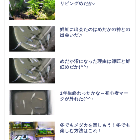
リビングめだか♪
鮮虹に出会たのはめだかの神との
出会いだ♬
めだか沼になった理由は師匠と鮮
虹めだか(^^♪
1年生終わったかな～初心者マー
クが外れた(^^♪
冬でもメダカを楽しもう！冬でも
楽しむ方法はこれ！