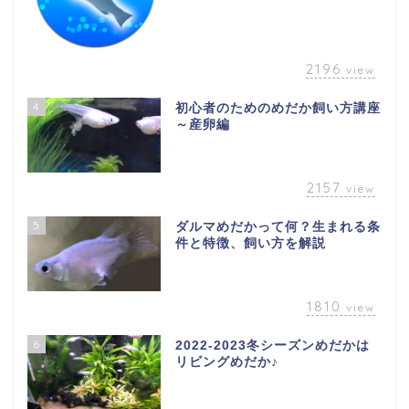
2196
view
4
初心者のためのめだか飼い方講座
～産卵編
2157
view
5
ダルマめだかって何？生まれる条
件と特徴、飼い方を解説
1810
view
6
2022-2023冬シーズンめだかは
リビングめだか♪