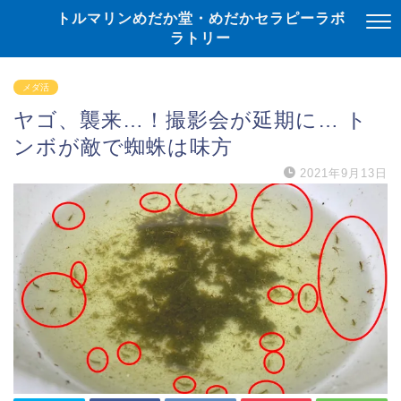
トルマリンめだか堂・めだかセラピーラボ
ラトリー
メダ活
ヤゴ、襲来…！撮影会が延期に… ト
ンボが敵で蜘蛛は味方
2021年9月13日