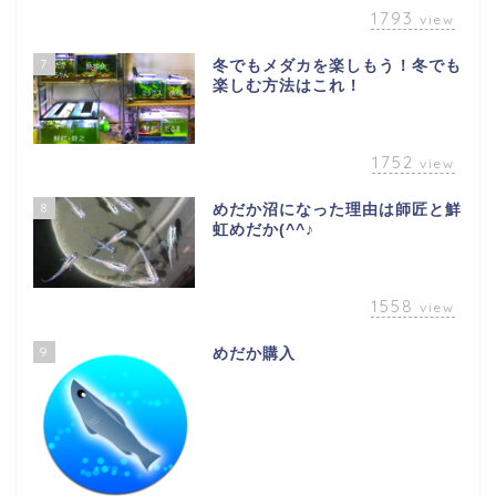
1793
view
7
冬でもメダカを楽しもう！冬でも
楽しむ方法はこれ！
1752
view
8
めだか沼になった理由は師匠と鮮
虹めだか(^^♪
1558
view
9
めだか購入