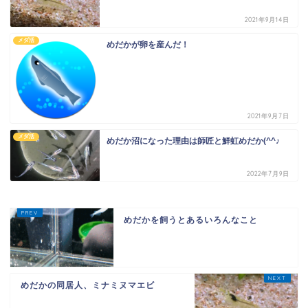
2021年9月14日
メダ活
めだかが卵を産んだ！
2021年9月7日
メダ活
めだか沼になった理由は師匠と鮮虹めだか(^^♪
2022年7月9日
めだかを飼うとあるいろんなこと
めだかの同居人、ミナミヌマエビ