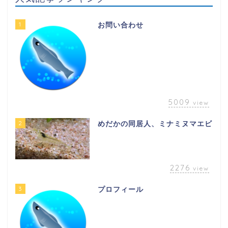
1
お問い合わせ
5009
view
2
めだかの同居人、ミナミヌマエビ
2276
view
3
プロフィール