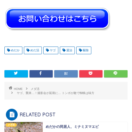
めだか
めだ活
ヤゴ
退治
駆除
HOME
メダ活
ヤゴ、襲来…！撮影会が延期に… トンボが敵で蜘蛛は味方
RELATED POST
メダ活
めだかの同居人、ミナミヌマエビ