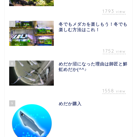
1793
view
7
冬でもメダカを楽しもう！冬でも
楽しむ方法はこれ！
1752
view
8
めだか沼になった理由は師匠と鮮
虹めだか(^^♪
1558
view
9
めだか購入