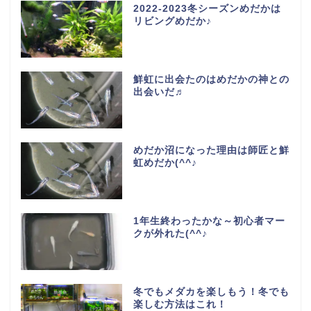
2022-2023冬シーズンめだかは
リビングめだか♪
鮮虹に出会たのはめだかの神との
出会いだ♬
めだか沼になった理由は師匠と鮮
虹めだか(^^♪
1年生終わったかな～初心者マー
クが外れた(^^♪
冬でもメダカを楽しもう！冬でも
楽しむ方法はこれ！