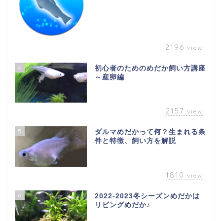
2196
view
4
初心者のためのめだか飼い方講座
～産卵編
2157
view
5
ダルマめだかって何？生まれる条
件と特徴、飼い方を解説
1810
view
6
2022-2023冬シーズンめだかは
リビングめだか♪