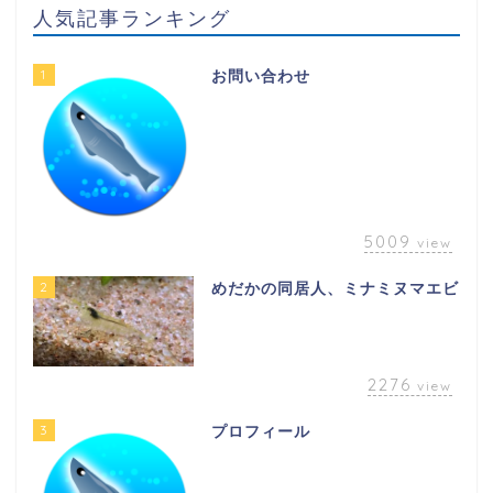
人気記事ランキング
1
お問い合わせ
5009
view
2
めだかの同居人、ミナミヌマエビ
2276
view
3
プロフィール