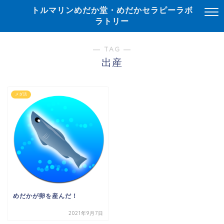
トルマリンめだか堂・めだかセラピーラボ
ラトリー
― TAG ―
出産
メダ活
めだかが卵を産んだ！
2021年9月7日